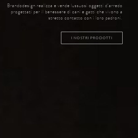
Brandodesign realizza e vende lussuosi oggetti d’arredo
progettati per il benessere di cani e gatti che vivono a
stretto contatto con i loro padroni.
I NOSTRI PRODOTTI