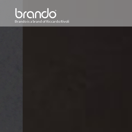
Brando is a brand of Riccardo Rivoli