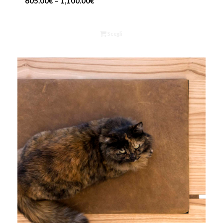
605.00
€
–
1,100.00
€
Scegli