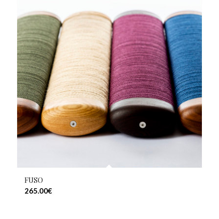
FUSO
265.00
€