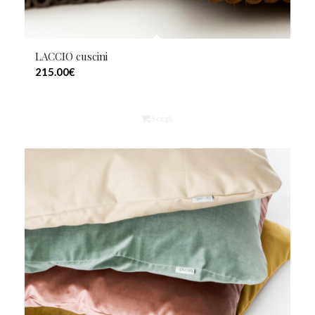
LACCIO cuscini
215.00
€
Scegli