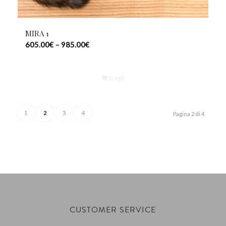
MIRA 1
605.00
€
–
985.00
€
Scegli
1
2
3
4
Pagina 2 di 4
CUSTOMER SERVICE