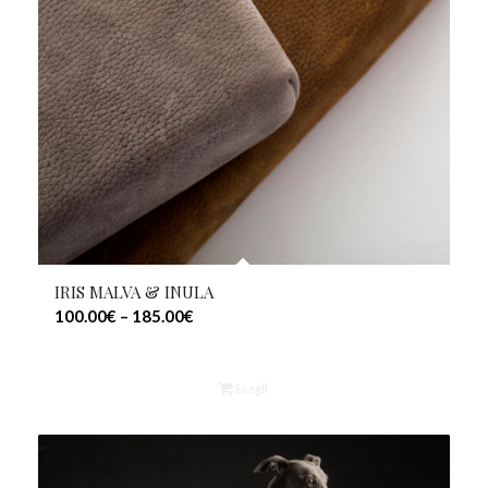
IRIS MALVA & INULA
100.00
€
–
185.00
€
Scegli