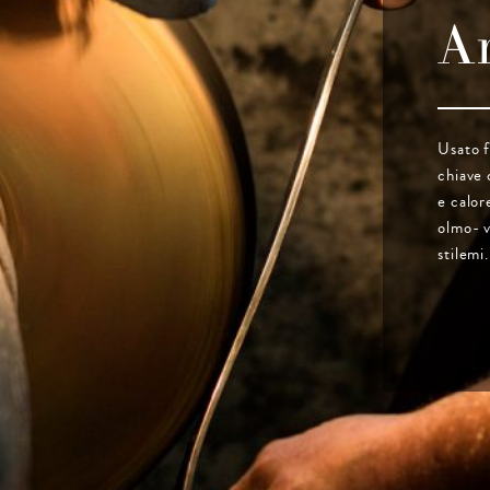
Ar
Usato f
chiave 
e calor
olmo- v
stilemi.