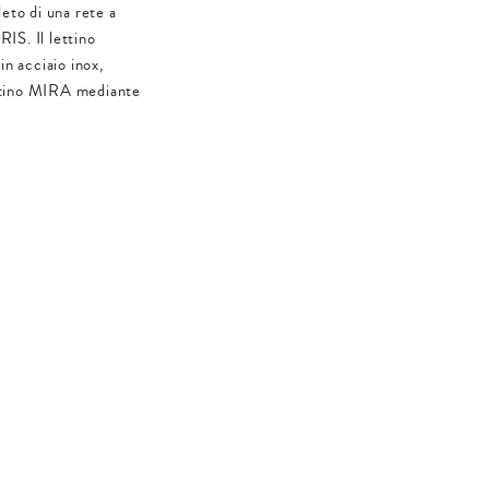
eto di una rete a
IS. Il lettino
in acciaio inox,
lettino MIRA mediante