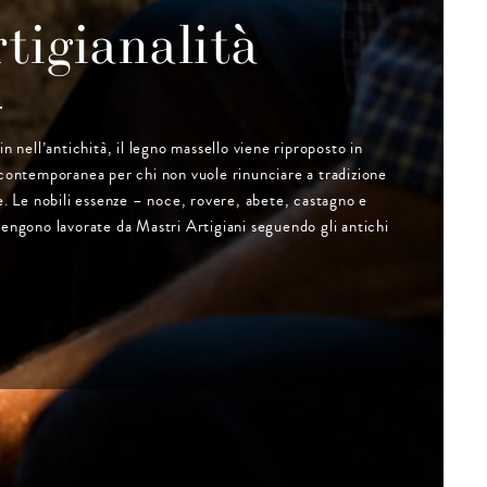
tigianalità
in nell’antichità, il legno massello viene riproposto in
contemporanea per chi non vuole rinunciare a tradizione
e. Le nobili essenze – noce, rovere, abete, castagno e
engono lavorate da Mastri Artigiani seguendo gli antichi