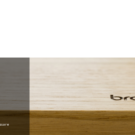
ssare
i