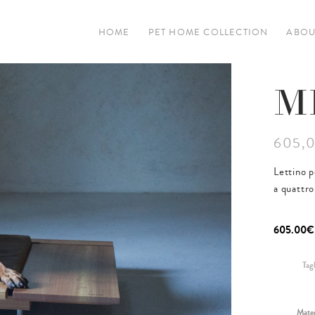
HOME
PET HOME COLLECTION
ABOU
M
605,0
Lettino p
a quattr
605.00
€
Tagl
Mater