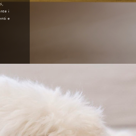
i,
nte i
enti e