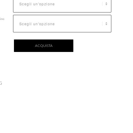
ino
ACQUISTA
G