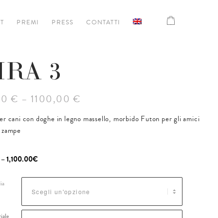
T
PREMI
PRESS
CONTATTI
IRA 3
0 € – 1100,00 €
er cani con doghe in legno massello, morbido Futon per gli amici
o zampe
–
1,100.00
€
ia
iale