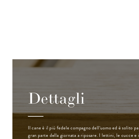
Dettagli
Il cane è il più fedele compagno dell’uomo ed è solito pa
gran parte della giornata a riposare. I lettini, le cucce e 