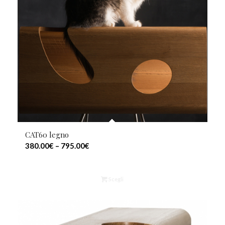
CAT60 legno
380.00
€
–
795.00
€
Scegli