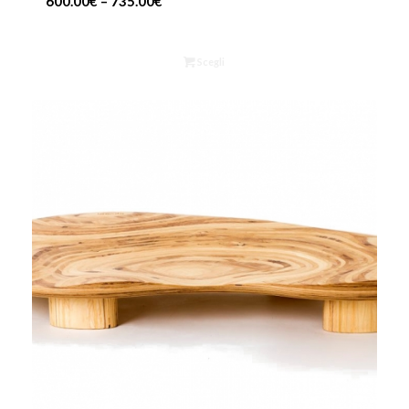
600.00
€
–
735.00
€
Scegli