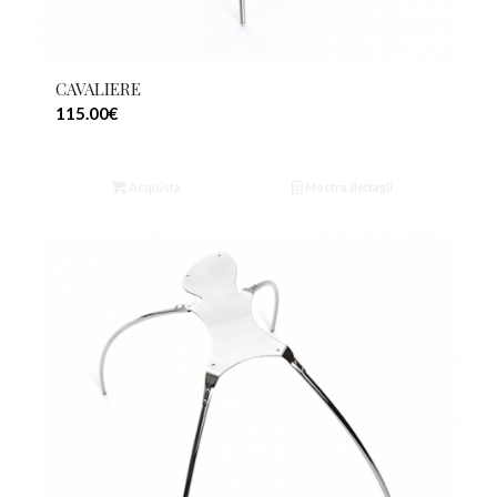
CAVALIERE
115.00
€
Acquista
Mostra dettagli