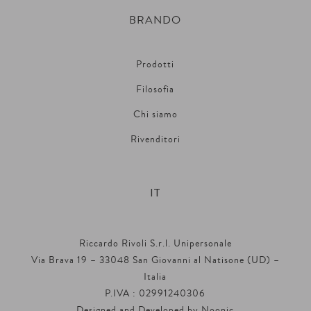
BRANDO
Prodotti
Filosofia
Chi siamo
Rivenditori
IT
Riccardo Rivoli S.r.l. Unipersonale
Via Brava 19 – 33048 San Giovanni al Natisone (UD) –
Italia
P.IVA : 02991240306
Designed and Developed by
Noonic