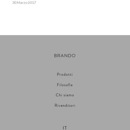
30 Marzo 2017
BRANDO
Prodotti
Filosofia
Chi siamo
Rivenditori
IT