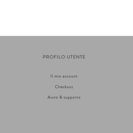
PROFILO UTENTE
Il mio account
Checkout
Aiuto & supporto