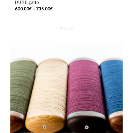
DUNE gatto
600.00
€
–
735.00
€
Scegli