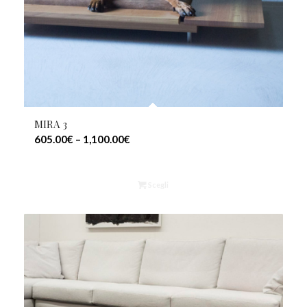
MIRA 3
605.00
€
–
1,100.00
€
Scegli