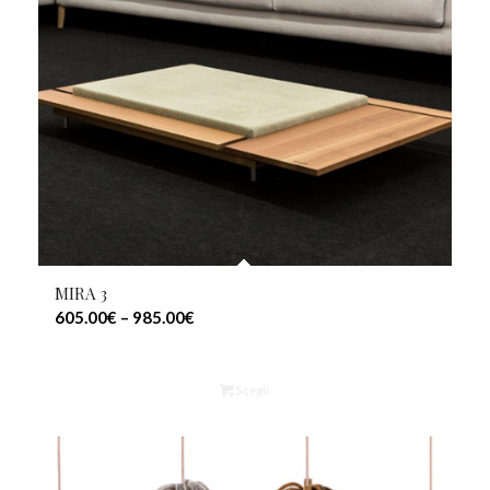
MIRA 3
605.00
€
–
985.00
€
Scegli